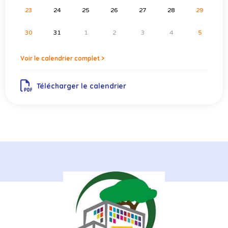
23
24
25
26
27
28
29
30
31
1
2
3
4
5
Voir le calendrier complet >
Télécharger le calendrier