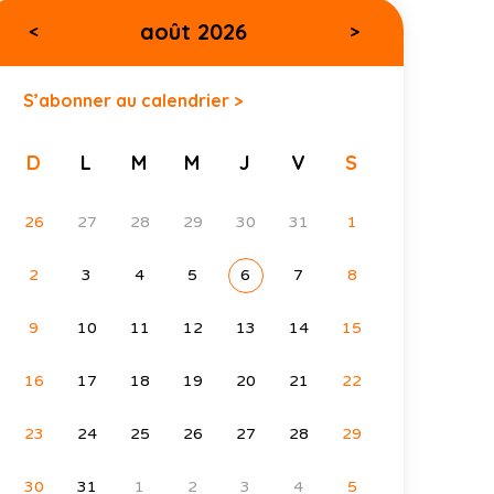
août 2026
<
>
S’abonner au calendrier >
D
L
M
M
J
V
S
26
27
28
29
30
31
1
2
3
4
5
6
7
8
9
10
11
12
13
14
15
16
17
18
19
20
21
22
23
24
25
26
27
28
29
30
31
1
2
3
4
5