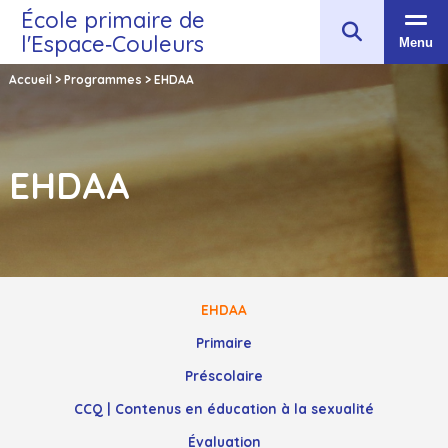
École primaire de
l'Espace‑Couleurs
Menu
Accueil
>
Programmes
>
EHDAA
EHDAA
EHDAA
Primaire
Préscolaire
CCQ | Contenus en éducation à la sexualité
Évaluation