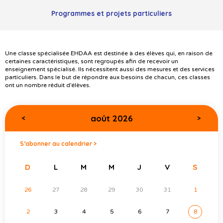
Programmes et projets particuliers
Une classe spécialisée EHDAA est destinée à des élèves qui, en raison de
certaines caractéristiques, sont regroupés afin de recevoir un
enseignement spécialisé. Ils nécessitent aussi des mesures et des services
particuliers. Dans le but de répondre aux besoins de chacun, ces classes
ont un nombre réduit d’élèves.
août 2026
<
>
S’abonner au calendrier >
D
L
M
M
J
V
S
26
27
28
29
30
31
1
2
3
4
5
6
7
8